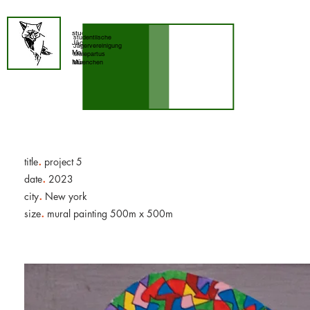
studentische
studentlische
Jägererinigung
Jägervereinigung
Malepartus
Malepartus
München
Muenchen
.
title
project 5
.
date
2023
.
city
New york
.
size
mural painting 500m x 500m